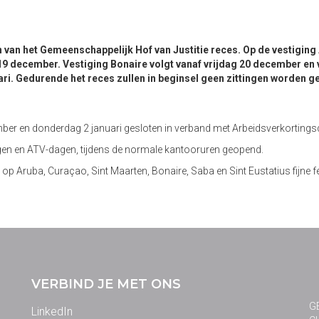
 van het Gemeenschappelijk Hof van Justitie reces. Op de vestigin
19 december. Vestiging Bonaire volgt vanaf vrijdag 20 december en
uari. Gedurende het reces zullen in beginsel geen zittingen worden 
ember en donderdag 2 januari gesloten in verband met Arbeidsverkorting
dagen en ATV-dagen, tijdens de normale kantooruren geopend.
op Aruba, Curaçao, Sint Maarten, Bonaire, Saba en Sint Eustatius fijne f
VERBIND JE MET ONS
G
LinkedIn