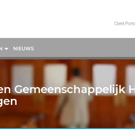
Client Port
N
NIEUWS
n Gemeenschappelijk Ho
agen