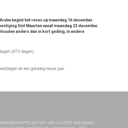
g Aruba begint het reces op maandag 16 december.
 vestiging Sint Maarten vanaf maandag 23 december.
gehouden anders dan in kort geding, in andere
sdagen (ATV-dagen).
eestdagen en een gelukkig nieuw jaar.
EMEENSCHAPPELIJK HOF VAN JUSTITIE VAN ARUBA,